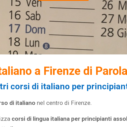
italiano a Firenze di Parol
stri corsi di italiano per principian
rso di italiano
nel centro di Firenze.
nizza
corsi di lingua italiana per principianti asso