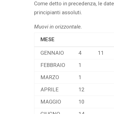
Come detto in precedenza, le date s
principianti assoluti.
Muovi in orizzontale.
MESE
MESE
GENNAIO
4
11
FEBBRAIO
1
MARZO
1
APRILE
12
MAGGIO
10
GIUGNO
14