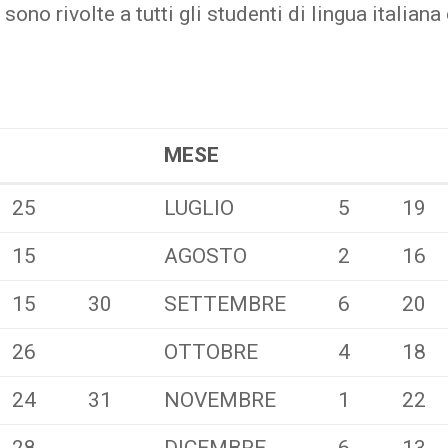
ono rivolte a tutti gli studenti di lingua italian
MESE
MESE
25
LUGLIO
5
19
15
AGOSTO
2
16
15
30
SETTEMBRE
6
20
26
OTTOBRE
4
18
24
31
NOVEMBRE
1
22
28
DICEMBRE
6
13