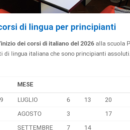
corsi di lingua per principianti
inizio dei corsi di italiano del 2026
alla scuola P
ti di lingua italiana che sono principianti assoluti
MESE
MESE
19
LUGLIO
6
13
20
AGOSTO
3
17
SETTEMBRE
7
14