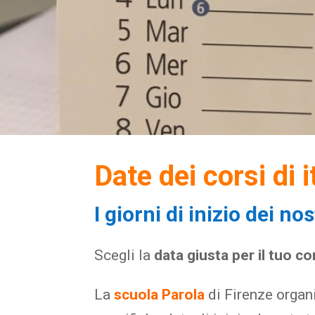
Date dei corsi di 
I giorni di inizio dei no
Scegli la
data giusta per il tuo co
La
scuola Parola
di Firenze orga