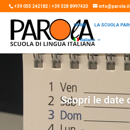
+39 055 242182 | +39 328 8997420
info@parola.it
HOME
LA SCUOLA PAR
Italiano
Scopri le date d