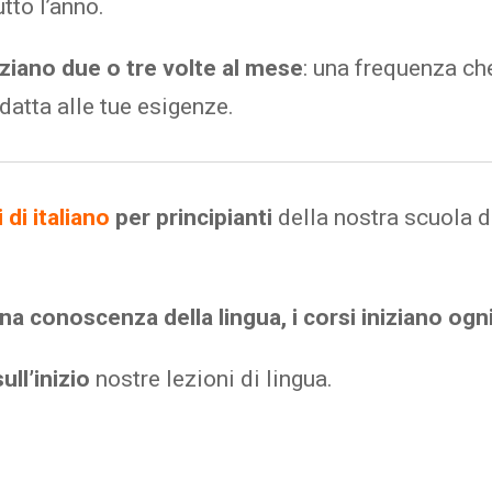
tto l’anno.
niziano due o tre volte al mese
: una frequenza che
datta alle tue esigenze.
 di italiano
per principianti
della nostra scuola d
una conoscenza della lingua, i corsi iniziano ogn
ull’inizio
nostre lezioni di lingua.