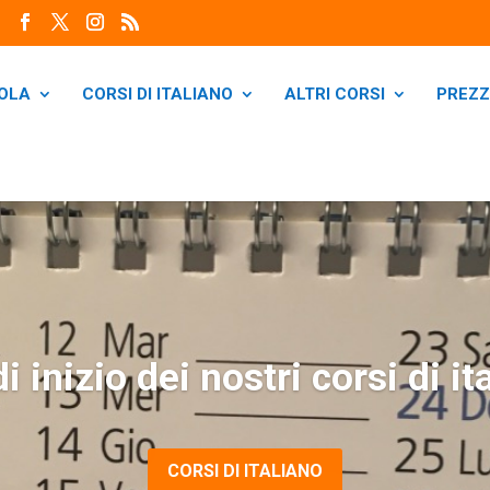
OLA
CORSI DI ITALIANO
ALTRI CORSI
PREZZ
i inizio dei nostri corsi di i
CORSI DI ITALIANO