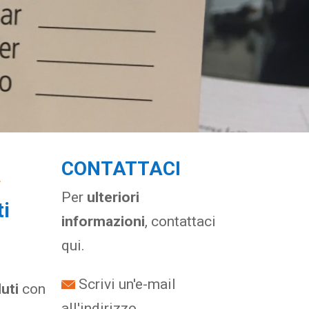
a
CONTATTACI
Per
ulteriori
ti
informazioni
, contattaci
qui.
Scrivi un'e-mail
luti
con
all'indirizzo