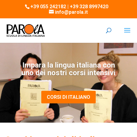
+39 055 242182 | +39 328 8997420
info@parola.it
Impara la lingua italiana con
uno dei nostri corsi intensivi
CORSI DI ITALIANO