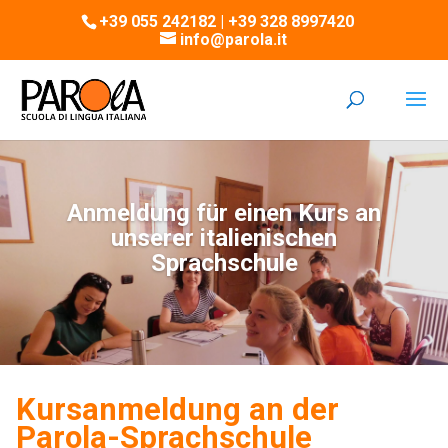
+39 055 242182 | +39 328 8997420
info@parola.it
Anmeldung für einen Kurs an
unserer italienischen
Sprachschule
Kursanmeldung an der
Parola-Sprachschule