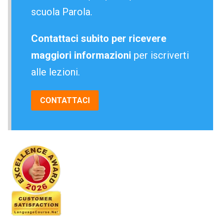
scuola Parola.
Contattaci subito per ricevere
maggiori informazioni
per iscriverti
alle lezioni.
CONTATTACI