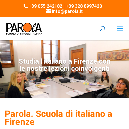
+39 055 242182 | +39 328 8997420
info@parola.it
Studia l'italiano a Firenze con
le nostre lezioni coinvolgenti
Parola. Scuola di italiano a
Firenze