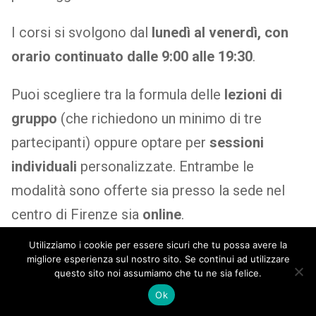
I corsi si svolgono dal
lunedì al venerdì, con
orario continuato dalle 9:00 alle 19:30
.
Puoi scegliere tra la formula delle
lezioni di
gruppo
(che richiedono un minimo di tre
partecipanti) oppure optare per
sessioni
individuali
personalizzate. Entrambe le
modalità sono offerte sia presso la sede nel
centro di Firenze sia
online
.
Utilizziamo i cookie per essere sicuri che tu possa avere la
Il nostro centro di lingua italiana rimane chiuso
migliore esperienza sul nostro sito. Se continui ad utilizzare
questo sito noi assumiamo che tu ne sia felice.
soltanto in occasione delle
festività nazionali
Ok
italiane
e il
24 giugno, per la festa di San